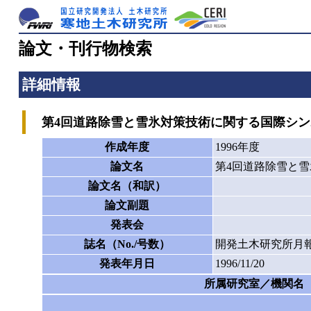
論文・刊行物検索
詳細情報
第4回道路除雪と雪氷対策技術に関する国際シン
作成年度
1996年度
論文名
第4回道路除雪と
論文名（和訳）
論文副題
発表会
誌名（No./号数）
開発土木研究所月報
発表年月日
1996/11/20
所属研究室／機関名