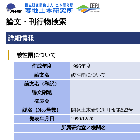
論文・刊行物検索
詳細情報
酸性雨について
作成年度
1996年度
論文名
酸性雨について
論文名（和訳）
論文副題
発表会
誌名（No./号数）
開発土木研究所月報第523号
発表年月日
1996/12/20
所属研究室／機関名