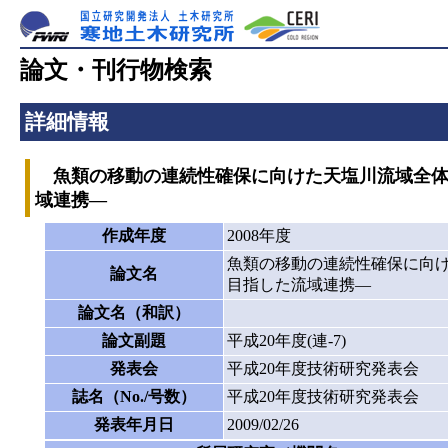
論文・刊行物検索
詳細情報
魚類の移動の連続性確保に向けた天塩川流域全体
域連携―
作成年度
2008年度
魚類の移動の連続性確保に向
論文名
目指した流域連携―
論文名（和訳）
論文副題
平成20年度(連-7)
発表会
平成20年度技術研究発表会
誌名（No./号数）
平成20年度技術研究発表会
発表年月日
2009/02/26