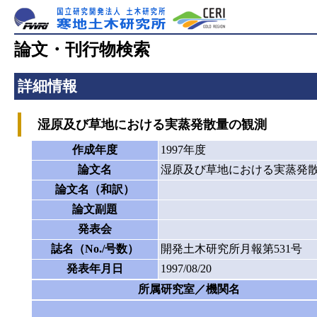
論文・刊行物検索
詳細情報
湿原及び草地における実蒸発散量の観測
作成年度
1997年度
論文名
湿原及び草地における実蒸発
論文名（和訳）
論文副題
発表会
誌名（No./号数）
開発土木研究所月報第531号
発表年月日
1997/08/20
所属研究室／機関名