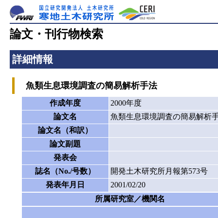
論文・刊行物検索
詳細情報
魚類生息環境調査の簡易解析手法
作成年度
2000年度
論文名
魚類生息環境調査の簡易解析
論文名（和訳）
論文副題
発表会
誌名（No./号数）
開発土木研究所月報第573号
発表年月日
2001/02/20
所属研究室／機関名