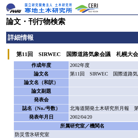
論文・刊行物検索
詳細情報
第11回 SIRWEC 国際道路気象会議 札幌大
作成年度
2002年度
論文名
第11回 SIRWEC 国際道
論文名（和訳）
論文副題
発表会
誌名（No./号数）
北海道開発土木研究所月報 第5
発表年月日
2002/04/20
所属研究室／機関名
防災雪氷研究室