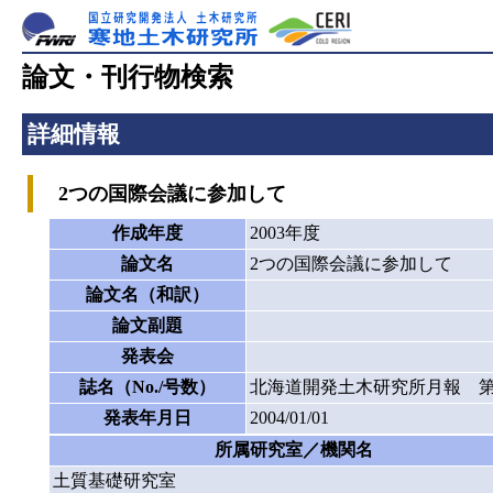
論文・刊行物検索
詳細情報
2つの国際会議に参加して
作成年度
2003年度
論文名
2つの国際会議に参加して
論文名（和訳）
論文副題
発表会
誌名（No./号数）
北海道開発土木研究所月報 第6
発表年月日
2004/01/01
所属研究室／機関名
土質基礎研究室