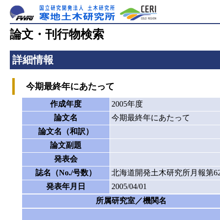
論文・刊行物検索
詳細情報
今期最終年にあたって
作成年度
2005年度
論文名
今期最終年にあたって
論文名（和訳）
論文副題
発表会
誌名（No./号数）
北海道開発土木研究所月報第62
発表年月日
2005/04/01
所属研究室／機関名