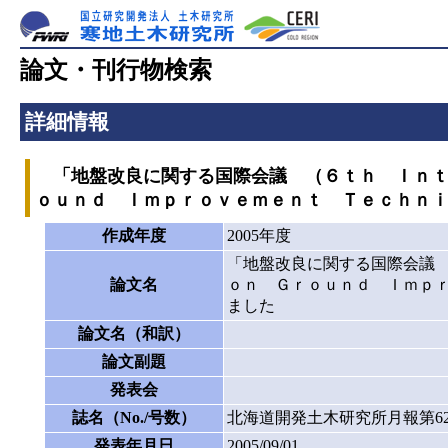
論文・刊行物検索
詳細情報
「地盤改良に関する国際会議 （６ｔｈ Ｉｎｔ
ｏｕｎｄ Ｉｍｐｒｏｖｅｍｅｎｔ Ｔｅｃｈｎ
作成年度
2005年度
「地盤改良に関する国際会議
論文名
ｏｎ Ｇｒｏｕｎｄ Ｉｍｐ
ました
論文名（和訳）
論文副題
発表会
誌名（No./号数）
北海道開発土木研究所月報第62
発表年月日
2005/09/01