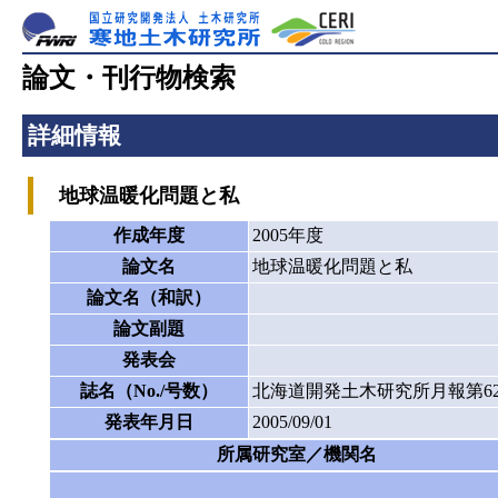
論文・刊行物検索
詳細情報
地球温暖化問題と私
作成年度
2005年度
論文名
地球温暖化問題と私
論文名（和訳）
論文副題
発表会
誌名（No./号数）
北海道開発土木研究所月報第62
発表年月日
2005/09/01
所属研究室／機関名