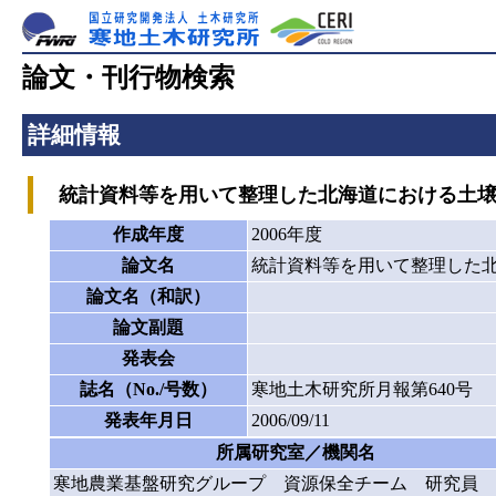
論文・刊行物検索
詳細情報
統計資料等を用いて整理した北海道における土壌
作成年度
2006年度
論文名
統計資料等を用いて整理した
論文名（和訳）
論文副題
発表会
誌名（No./号数）
寒地土木研究所月報第640号
発表年月日
2006/09/11
所属研究室／機関名
寒地農業基盤研究グループ 資源保全チーム 研究員