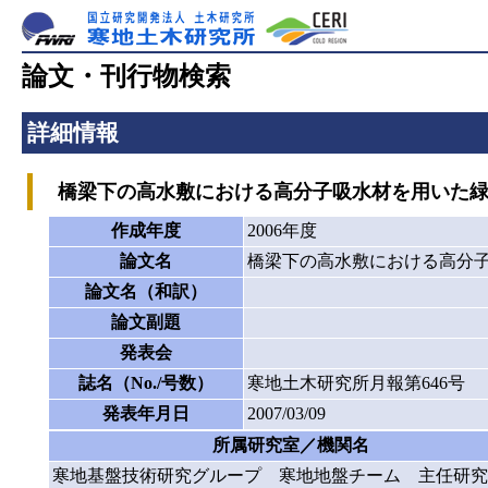
論文・刊行物検索
詳細情報
橋梁下の高水敷における高分子吸水材を用いた緑
作成年度
2006年度
論文名
橋梁下の高水敷における高分
論文名（和訳）
論文副題
発表会
誌名（No./号数）
寒地土木研究所月報第646号
発表年月日
2007/03/09
所属研究室／機関名
寒地基盤技術研究グループ 寒地地盤チーム 主任研究