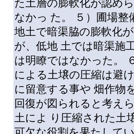
た土層の膨軟化が認め
なかっ た。 ５）圃場
地土で暗渠脇の膨軟化
が、低地 土では暗渠施
は明瞭ではなかった。 
による土壌の圧縮は避
に留意する事や 畑作物
回復が図られると考え
土によ り圧縮された土
可欠な役割を果たして