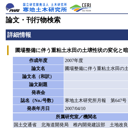
論文・刊行物検索
詳細情報
圃場整備に伴う重粘土水田の土壌性状の変化と暗
作成年度
2007年度
論文名
圃場整備に伴う重粘土水田の
論文名（和訳）
論文副題
発表会
誌名（No./号数）
寒地土木研究所月報 第647号
発表年月日
2007/04/10
所属研究室／機関名
国土交通省 北海道開発局 稚内開発建設部 土地改良