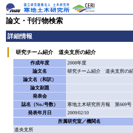
論文・刊行物検索
詳細情報
研究チーム紹介 道央支所の紹介
作成年度
2008年度
論文名
研究チーム紹介 道央支所の
論文名（和訳）
論文副題
発表会
誌名（No./号数）
寒地土木研究所月報 第669号
発表年月日
2009/02/10
所属研究室／機関名
道央支所