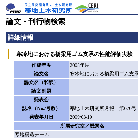
論文・刊行物検索
詳細情報
寒冷地における橋梁用ゴム支承の性能評価実験
作成年度
2008年度
論文名
寒冷地における橋梁用ゴム支
論文名（和訳）
論文副題
発表会
誌名（No./号数）
寒地土木研究所月報 第670号
発表年月日
2009/03/10
所属研究室／機関名
寒地構造チーム