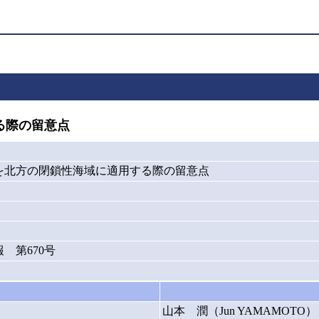
る際の留意点
を北方の閉鎖性海域に適用する際の留意点
 第670号
山本 潤（Jun YAMAMOTO）