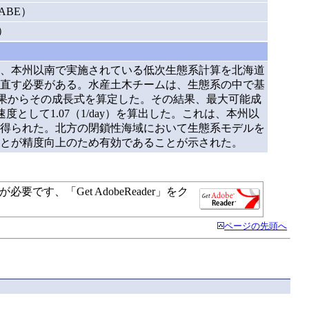
NABE）
A）
、本州以南で実施されている低次生態系計算を北海道
直す必要がある。水産土木チームは、生態系の中で基
結果からその成長式を算定した。その結果、最大可能成
度として1.07（1/day）を算出した。これは、本州以
得られた。北方の閉鎖性海域において生態系モデルを
とが精度向上のため有効であることが示された。
す、「Get AdobeReader」をク
ページの先頭へ