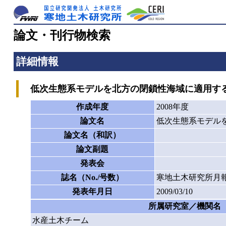
論文・刊行物検索
詳細情報
低次生態系モデルを北方の閉鎖性海域に適用す
作成年度
2008年度
論文名
低次生態系モデル
論文名（和訳）
論文副題
発表会
誌名（No./号数）
寒地土木研究所月報
発表年月日
2009/03/10
所属研究室／機関名
水産土木チーム