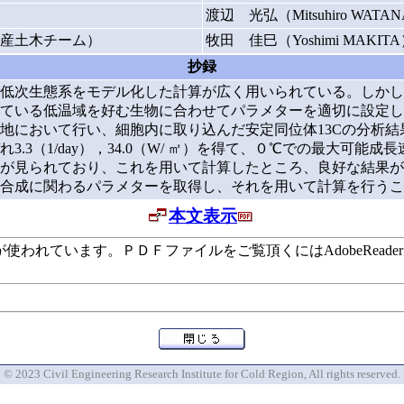
渡辺 光弘（Mitsuhiro WATA
産土木チーム）
牧田 佳巳（Yoshimi MAKIT
抄録
低次生態系をモデル化した計算が広く用いられている。しかし
ている低温域を好む生物に合わせてパラメターを適切に設定し
地において行い、細胞内に取り込んだ安定同位体13Cの分析
（1/day），34.0（W/ ㎡）を得て、０℃での最大可能成長速
が見られており、これを用いて計算したところ、良好な結果が
合成に関わるパラメターを取得し、それを用いて計算を行うこ
本文表示
います。ＰＤＦファイルをご覧頂くにはAdobeReaderが必要で
© 2023 Civil Engineering Research Institute for Cold Region, All rights reserved.