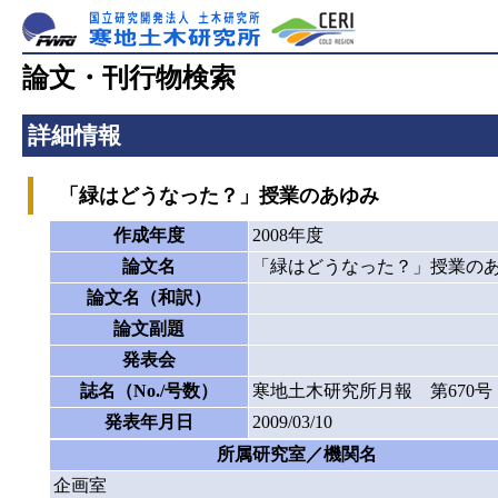
論文・刊行物検索
詳細情報
「緑はどうなった？」授業のあゆみ
作成年度
2008年度
論文名
「緑はどうなった？」授業の
論文名（和訳）
論文副題
発表会
誌名（No./号数）
寒地土木研究所月報 第670号
発表年月日
2009/03/10
所属研究室／機関名
企画室