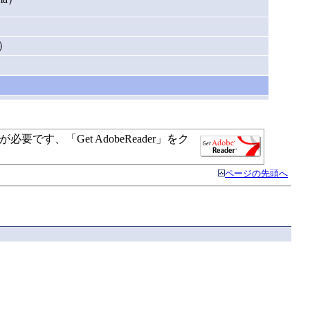
a）
す、「Get AdobeReader」をク
ページの先頭へ