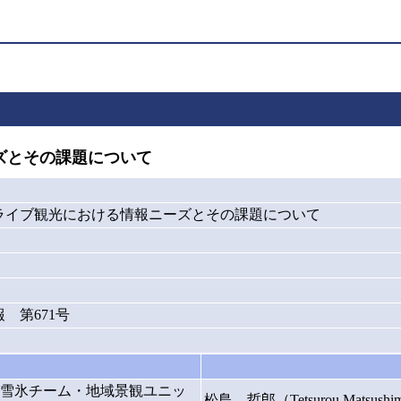
ズとその課題について
ライブ観光における情報ニーズとその課題について
 第671号
雪氷チーム・地域景観ユニッ
松島 哲郎（Tetsurou Matsushi