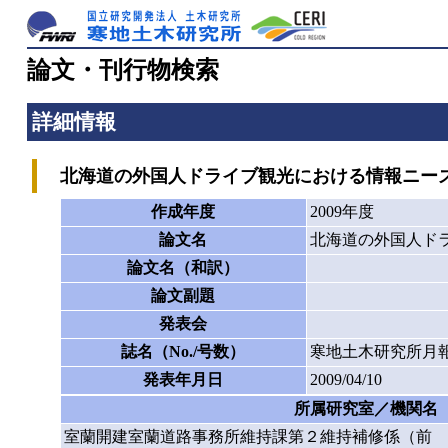
論文・刊行物検索
詳細情報
北海道の外国人ドライブ観光における情報ニー
作成年度
2009年度
論文名
北海道の外国人ド
論文名（和訳）
論文副題
発表会
誌名（No./号数）
寒地土木研究所月報
発表年月日
2009/04/10
所属研究室／機関名
室蘭開建室蘭道路事務所維持課第２維持補修係（前 