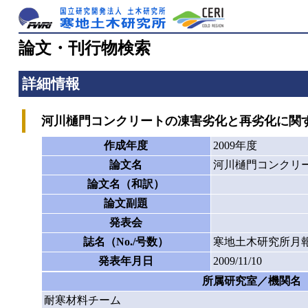
論文・刊行物検索
詳細情報
河川樋門コンクリートの凍害劣化と再劣化に関
作成年度
2009年度
論文名
河川樋門コンクリ
論文名（和訳）
論文副題
発表会
誌名（No./号数）
寒地土木研究所月報
発表年月日
2009/11/10
所属研究室／機関名
耐寒材料チーム