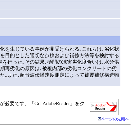
）
化を生じている事例が見受けられる｡これらは､劣化状
減を目的とした適切な点検および補修方法等を検討する
を行った｡その結果､樋門の凍害劣化度合いは､水分供
期再劣化の原因は､被覆内部の劣化コンクリートの劣
た｡また､超音波伝播速度測定によって被覆補修構造物
す、「Get AdobeReader」をク
ページの先頭へ