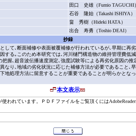
田口 史雄（Fumio TAGUCHI
石谷 隆始（Takashi ISHIYA）
畠 秀樹（Hideki HATA）
出合 寿勇（Toshio DEAI）
抄録
として､断面補修や表面被覆補修が行われているが､早期に再劣
因する｡このため本研究では､河川樋門構造物の維持管理費低
の把握､超音波伝播速度測定､強度試験等による再劣化原因の推定
異なり､地域の劣化状況に応じた補修方法が必要であること､早
の下地処理方法に留意することが重要であることが明らかとなっ
本文表示
います。ＰＤＦファイルをご覧頂くにはAdobeReaderが必要で