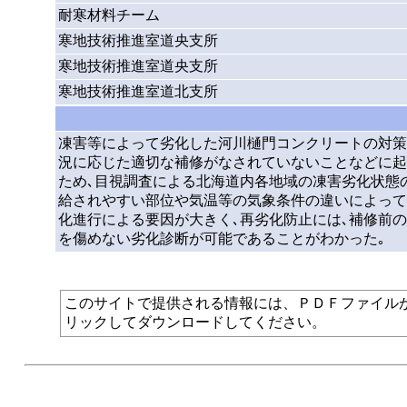
耐寒材料チーム
寒地技術推進室道央支所
寒地技術推進室道央支所
寒地技術推進室道北支所
凍害等によって劣化した河川樋門コンクリートの対策
況に応じた適切な補修がなされていないことなどに起
ため､目視調査による北海道内各地域の凍害劣化状態
給されやすい部位や気温等の気象条件の違いによって
化進行による要因が大きく､再劣化防止には､補修前
を傷めない劣化診断が可能であることがわかった｡
このサイトで提供される情報には、ＰＤＦファイルが使われて
リックしてダウンロードしてください。