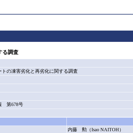
する調査
ートの凍害劣化と再劣化に関する調査
 第678号
内藤 勲（Isao NAITOH）