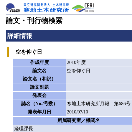
論文・刊行物検索
詳細情報
空を仰ぐ日
作成年度
2010年度
論文名
空を仰ぐ日
論文名（和訳）
論文副題
発表会
誌名（No./号数）
寒地土木研究所月報 第686号
発表年月日
2010/07/10
所属研究室／機関名
経理課長