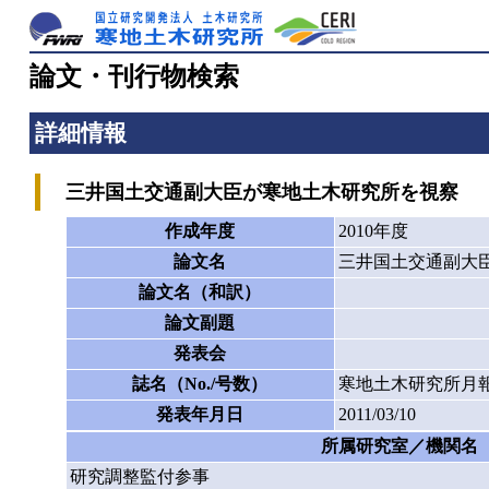
論文・刊行物検索
詳細情報
三井国土交通副大臣が寒地土木研究所を視察
作成年度
2010年度
論文名
三井国土交通副大
論文名（和訳）
論文副題
発表会
誌名（No./号数）
寒地土木研究所月報
発表年月日
2011/03/10
所属研究室／機関名
研究調整監付参事