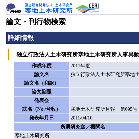
論文・刊行物検索
詳細情報
独立行政法人土木研究所寒地土木研究所人事異動 
作成年度
2011年度
論文名
独立行政法人土木研究所寒地土
論文名（和訳）
論文副題
発表会
誌名（No./号数）
寒地土木研究所月報 第695号
発表年月日
2011/04/10
所属研究室／機関名
寒地土木研究所