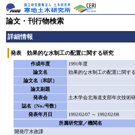
論文・刊行物検索
詳細情報
発表 効果的な水制工の配置に関する研究
作成年度
1991年度
論文名
効果的な水制工の配置に関す
論文名（和訳）
論文副題
発表会
土木学会北海道支部年次技術
誌名（No./号数）
発表年月日
1992/02/07 ～ 1992/02/08
所属研究室／機関名
開発庁水政課