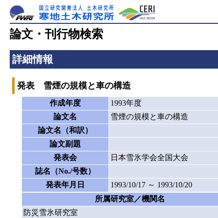
論文・刊行物検索
詳細情報
発表 雪煙の規模と車の構造
作成年度
1993年度
論文名
雪煙の規模と車の構造
論文名（和訳）
論文副題
発表会
日本雪氷学会全国大会
誌名（No./号数）
発表年月日
1993/10/17 ～ 1993/10/20
所属研究室／機関名
防災雪氷研究室