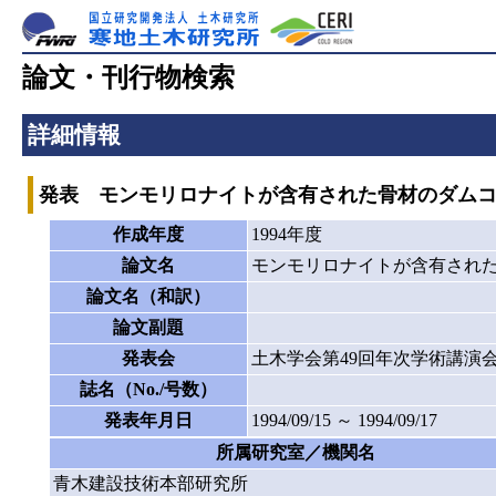
論文・刊行物検索
詳細情報
発表 モンモリロナイトが含有された骨材のダム
作成年度
1994年度
論文名
モンモリロナイトが含有され
論文名（和訳）
論文副題
発表会
土木学会第49回年次学術講演
誌名（No./号数）
発表年月日
1994/09/15 ～ 1994/09/17
所属研究室／機関名
青木建設技術本部研究所