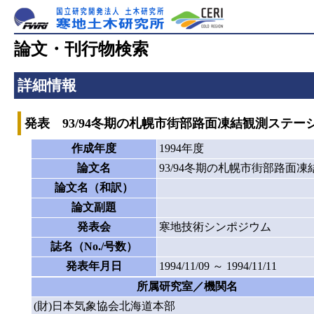
論文・刊行物検索
詳細情報
発表 93/94冬期の札幌市街部路面凍結観測ステ
作成年度
1994年度
論文名
93/94冬期の札幌市街部路
論文名（和訳）
論文副題
発表会
寒地技術シンポジウム
誌名（No./号数）
発表年月日
1994/11/09 ～ 1994/11/11
所属研究室／機関名
(財)日本気象協会北海道本部