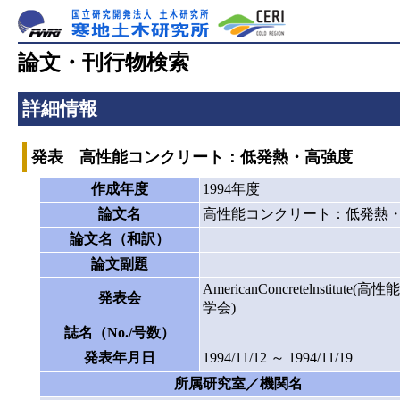
論文・刊行物検索
詳細情報
発表 高性能コンクリート：低発熱・高強度
作成年度
1994年度
論文名
高性能コンクリート：低発熱
論文名（和訳）
論文副題
AmericanConcretelnst
発表会
学会)
誌名（No./号数）
発表年月日
1994/11/12 ～ 1994/11/19
所属研究室／機関名