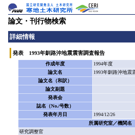
論文・刊行物検索
詳細情報
発表 1993年釧路沖地震震害調査報告
作成年度
1994年度
論文名
1993年釧路沖地
論文名（和訳）
論文副題
発表会
誌名（No./号数）
発表年月日
1994/12/26
所属研究室／機関名
研究調整官