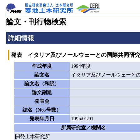
論文・刊行物検索
詳細情報
発表 イタリア及びノールウェーとの国際共同研
作成年度
1994年度
論文名
イタリア及びノールウェーと
論文名（和訳）
論文副題
発表会
誌名（No./号数）
発表年月日
1995/01/01
所属研究室／機関名
開発土木研究所