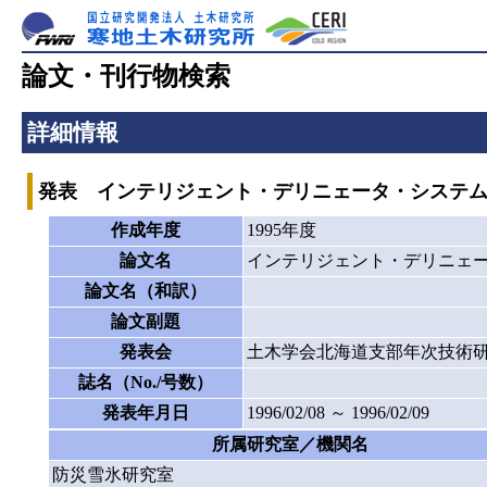
論文・刊行物検索
詳細情報
発表 インテリジェント・デリニェータ・システ
作成年度
1995年度
論文名
インテリジェント・デリニェ
論文名（和訳）
論文副題
発表会
土木学会北海道支部年次技術
誌名（No./号数）
発表年月日
1996/02/08 ～ 1996/02/09
所属研究室／機関名
防災雪氷研究室