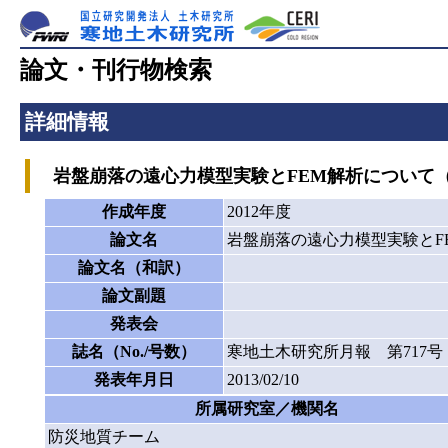
論文・刊行物検索
詳細情報
岩盤崩落の遠心力模型実験とFEM解析について
作成年度
2012年度
論文名
岩盤崩落の遠心力模型実験とF
論文名（和訳）
論文副題
発表会
誌名（No./号数）
寒地土木研究所月報 第717号
発表年月日
2013/02/10
所属研究室／機関名
防災地質チーム