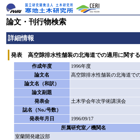
論文・刊行物検索
詳細情報
発表 高空隙排水性舗装の北海道での適用に関す
作成年度
1996年度
論文名
高空隙排水性舗装の北海道で
論文名（和訳）
論文副題
発表会
土木学会年次学術講演会
誌名（No./号数）
発表年月日
1996/09/17
所属研究室／機関名
室蘭開発建設部