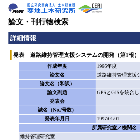
論文・刊行物検索
詳細情報
発表 道路維持管理支援システムの開発（第1報）
作成年度
1996年度
論文名
道路維持管理支援
論文名（和訳）
論文副題
GPSとGISを統
発表会
誌名（No./号数）
発表年月日
1997/01/01
所属研究室／機関名
維持管理研究室