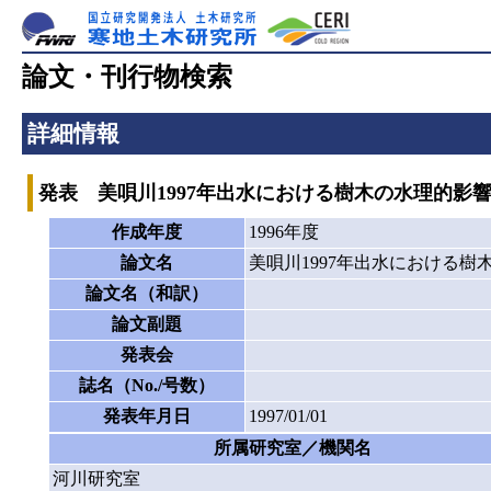
論文・刊行物検索
詳細情報
発表 美唄川1997年出水における樹木の水理的影
作成年度
1996年度
論文名
美唄川1997年出水における樹
論文名（和訳）
論文副題
発表会
誌名（No./号数）
発表年月日
1997/01/01
所属研究室／機関名
河川研究室