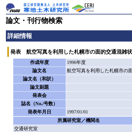
論文・刊行物検索
詳細情報
発表 航空写真を利用した札幌市の面的交通混雑
作成年度
1996年度
論文名
航空写真を利用した札幌市の
論文名（和訳）
論文副題
発表会
誌名（No./号数）
発表年月日
1997/01/01
所属研究室／機関名
交通研究室