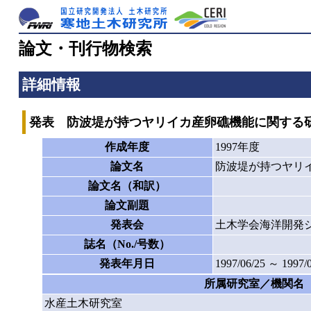
論文・刊行物検索
詳細情報
発表 防波堤が持つヤリイカ産卵礁機能に関する
作成年度
1997年度
論文名
防波堤が持つヤリ
論文名（和訳）
論文副題
発表会
土木学会海洋開発
誌名（No./号数）
発表年月日
1997/06/25 ～ 1997/
所属研究室／機関名
水産土木研究室