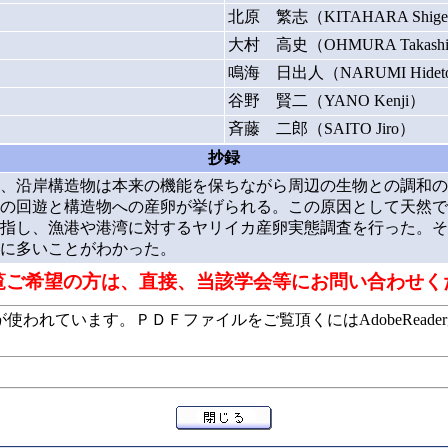
北原 繁志（KITAHARA Shige
大村 高史（OHMURA Takash
鳴海 日出人（NARUMI Hidet
谷野 賢二（YANO Kenji）
斉藤 二郎（SAITO Jiro）
抄録
、沿岸構造物は本来の機能を保ちながら周辺の生物との調和の
の回遊と構造物への産卵が挙げられる。この原因として天然で
指し、漁港や港湾に対するヤリイカ産卵実態調査を行った。そ
に多いことがわかった。
覧ご希望の方は、直接、当該学会等にお問い合わせく
います。ＰＤＦファイルをご覧頂くにはAdobeReaderが必要で