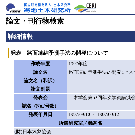
論文・刊行物検索
詳細情報
発表 路面凍結予測手法の開発について
作成年度
1997年度
論文名
路面凍結予測手法の開発につ
論文名（和訳）
論文副題
発表会
土木学会第52回年次学術講演
誌名（No./号数）
発表年月日
1997/09/10 ～ 1997/09/12
所属研究室／機関名
(財)日本気象協会