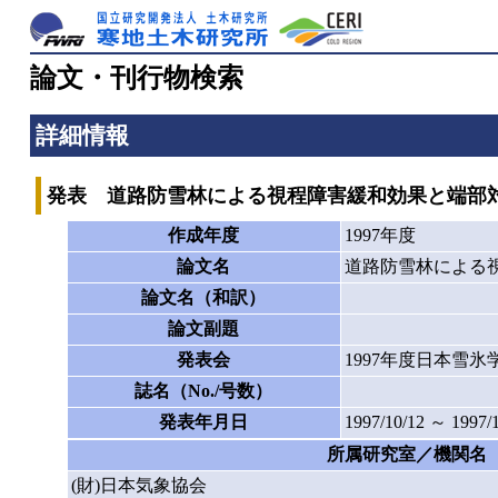
論文・刊行物検索
詳細情報
発表 道路防雪林による視程障害緩和効果と端部
作成年度
1997年度
論文名
道路防雪林による
論文名（和訳）
論文副題
発表会
1997年度日本雪
誌名（No./号数）
発表年月日
1997/10/12 ～ 1997/
所属研究室／機関名
(財)日本気象協会