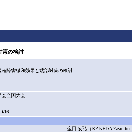
対策の検討
視程障害緩和効果と端部対策の検討
氷学会全国大会
10/16
金田 安弘（KANEDA Yasuhiro