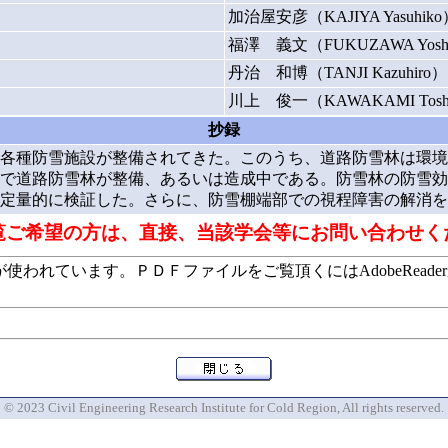
加治屋安彦（KAJIYA Yasuhiko
福澤 義文（FUKUZAWA Yoshi
丹治 和博（TANJI Kazuhiro）
川上 俊一（KAWAKAMI Toshi
抄録
各種防雪施設が整備されてきた。このうち、道路防雪林は環境
所で道路防雪林が整備、あるいは造成中である。防雪林の防雪
定量的に検証した。さらに、防雪棚端部での視程障害の解消を
覧ご希望の方は、直接、当該学会等にお問い合わせく
います。ＰＤＦファイルをご覧頂くにはAdobeReaderが必要で
© 2023 Civil Engineering Research Institute for Cold Region, All rights reserved.