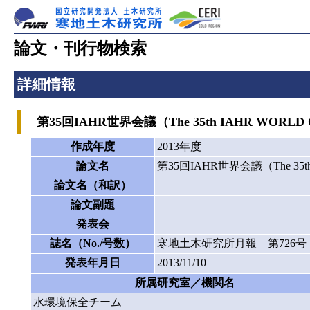
論文・刊行物検索
詳細情報
第35回IAHR世界会議（The 35th IAHR WORL
作成年度
2013年度
論文名
第35回IAHR世界会議（The 35
論文名（和訳）
論文副題
発表会
誌名（No./号数）
寒地土木研究所月報 第726号
発表年月日
2013/11/10
所属研究室／機関名
水環境保全チーム