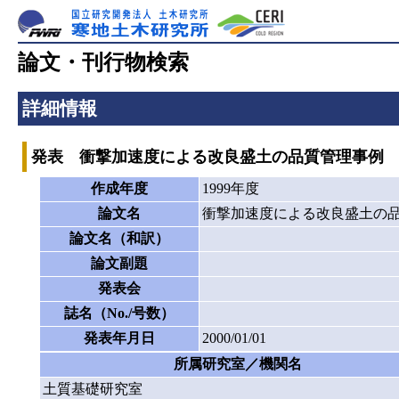
論文・刊行物検索
詳細情報
発表 衝撃加速度による改良盛土の品質管理事例
作成年度
1999年度
論文名
衝撃加速度による改良盛土の
論文名（和訳）
論文副題
発表会
誌名（No./号数）
発表年月日
2000/01/01
所属研究室／機関名
土質基礎研究室