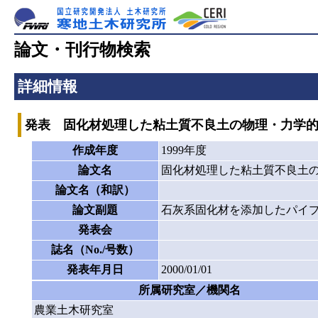
論文・刊行物検索
詳細情報
発表 固化材処理した粘土質不良土の物理・力学
作成年度
1999年度
論文名
固化材処理した粘土質不良土
論文名（和訳）
論文副題
石灰系固化材を添加したパイ
発表会
誌名（No./号数）
発表年月日
2000/01/01
所属研究室／機関名
農業土木研究室