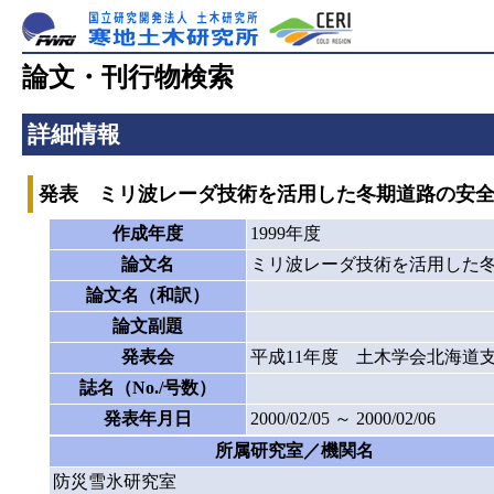
論文・刊行物検索
詳細情報
発表 ミリ波レーダ技術を活用した冬期道路の安
作成年度
1999年度
論文名
ミリ波レーダ技術を活用した
論文名（和訳）
論文副題
発表会
平成11年度 土木学会北海道
誌名（No./号数）
発表年月日
2000/02/05 ～ 2000/02/06
所属研究室／機関名
防災雪氷研究室