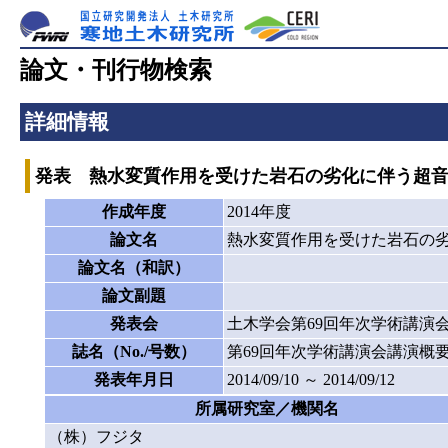
論文・刊行物検索
詳細情報
発表 熱水変質作用を受けた岩石の劣化に伴う超
作成年度
2014年度
論文名
熱水変質作用を受けた岩石の
論文名（和訳）
論文副題
発表会
土木学会第69回年次学術講演
誌名（No./号数）
第69回年次学術講演会講演概
発表年月日
2014/09/10 ～ 2014/09/12
所属研究室／機関名
（株）フジタ