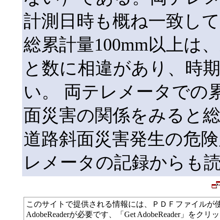
計測日時も概ね一致し
総累計量100mm以上は
と数に相違があり、時
い。 両テレメータでの
面災害の関係をみると総
道路斜面災害発生の危
レメータの記録からも
このサイトで提供される情報には、ＰＤＦファイルが
AdobeReaderが必要です、「Get AdobeReade