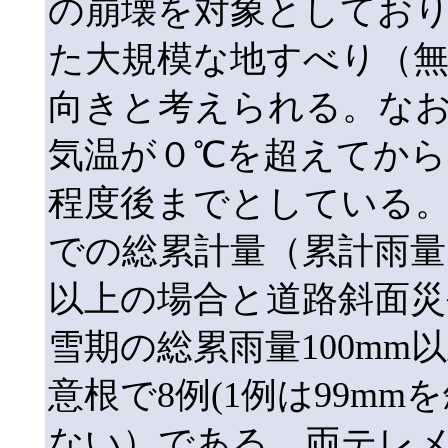
の崩壊を対象としており、
た大規模な地すべり（
向きと考えられる。な
気温が０℃を超えてから
程度後までとしている。
での総累計量（累計雨量
以上の場合と道路斜面災
雪期の総累雨量100mm
意根で8例(1例は99m
ない）である。両テレ