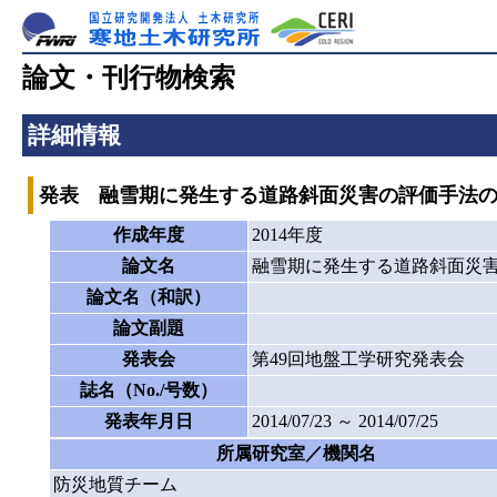
論文・刊行物検索
詳細情報
発表 融雪期に発生する道路斜面災害の評価手法
作成年度
2014年度
論文名
融雪期に発生する道路斜面災
論文名（和訳）
論文副題
発表会
第49回地盤工学研究発表会
誌名（No./号数）
発表年月日
2014/07/23 ～ 2014/07/25
所属研究室／機関名
防災地質チーム