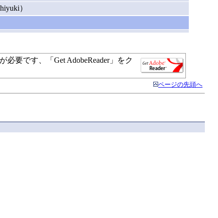
iyuki）
す、「Get AdobeReader」をク
ページの先頭へ