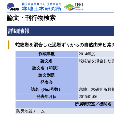
論文・刊行物検索
詳細情報
蛇紋岩を混合した泥岩ずりからの自然由来ヒ素
作成年度
2014年度
論文名
蛇紋岩を混合した
論文名（和訳）
論文副題
発表会
誌名（No./号数）
寒地土木研究所月報
発表年月日
2015/01/06
所属研究室／機関名
防災地質チーム