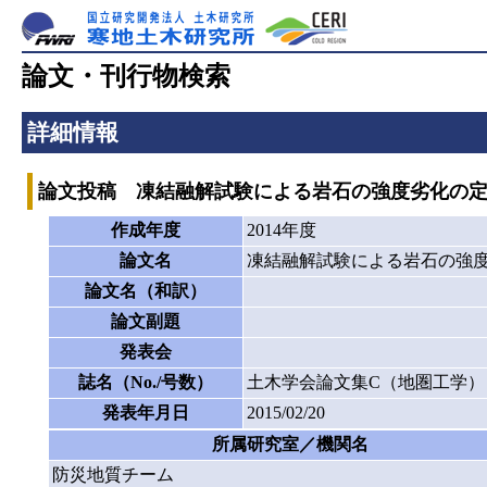
論文・刊行物検索
詳細情報
論文投稿 凍結融解試験による岩石の強度劣化の
作成年度
2014年度
論文名
凍結融解試験による岩石の強
論文名（和訳）
論文副題
発表会
誌名（No./号数）
土木学会論文集C（地圏工学），Vol.
発表年月日
2015/02/20
所属研究室／機関名
防災地質チーム