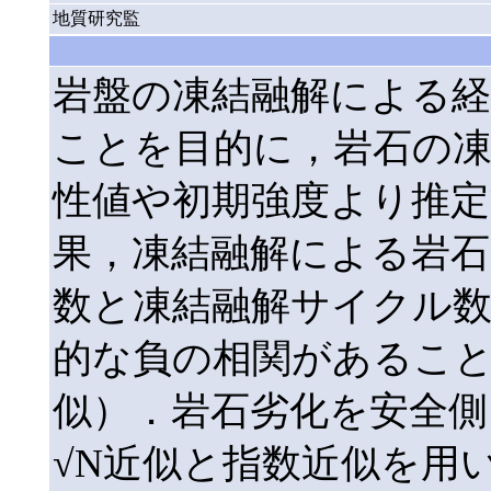
地質研究監
岩盤の凍結融解による経
ことを目的に，岩石の凍
性値や初期強度より推
果，凍結融解による岩石
数と凍結融解サイクル数
的な負の相関があること
似）．岩石劣化を安全側
√N近似と指数近似を用