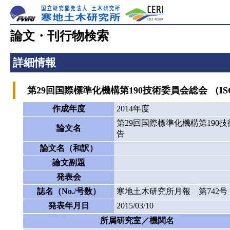
論文・刊行物検索
詳細情報
第29回国際標準化機構第190技術委員会総会 （ISO/TC 190 
作成年度
2014年度
第29回国際標準化機構第190技術委員会総会
論文名
告
論文名（和訳）
論文副題
発表会
誌名（No./号数）
寒地土木研究所月報 第742号
発表年月日
2015/03/10
所属研究室／機関名