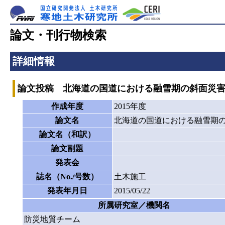
論文・刊行物検索
詳細情報
論文投稿 北海道の国道における融雪期の斜面災
作成年度
2015年度
論文名
北海道の国道における融雪期
論文名（和訳）
論文副題
発表会
誌名（No./号数）
土木施工
発表年月日
2015/05/22
所属研究室／機関名
防災地質チーム