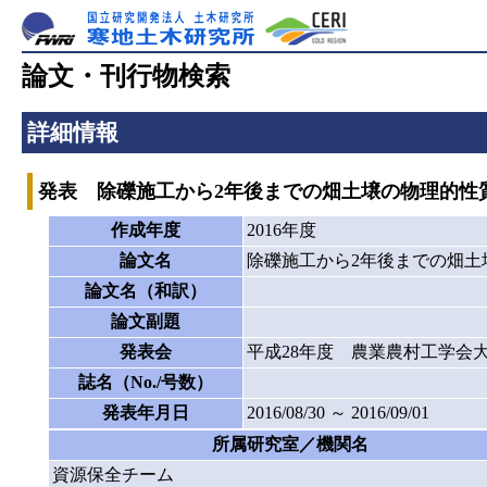
論文・刊行物検索
詳細情報
発表 除礫施工から2年後までの畑土壌の物理的性
作成年度
2016年度
論文名
除礫施工から2年後までの畑土
論文名（和訳）
論文副題
発表会
平成28年度 農業農村工学会
誌名（No./号数）
発表年月日
2016/08/30 ～ 2016/09/01
所属研究室／機関名
資源保全チーム