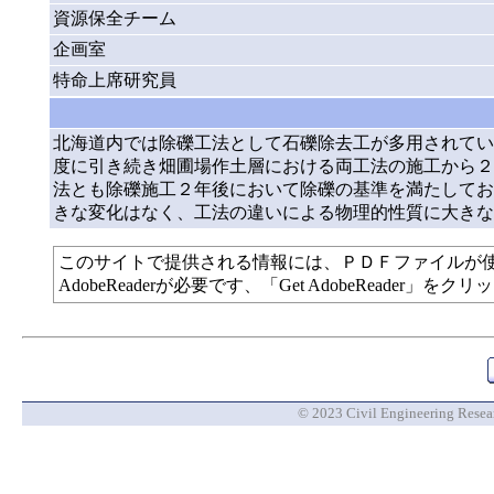
資源保全チーム
企画室
特命上席研究員
北海道内では除礫工法として石礫除去工が多用されてい
度に引き続き畑圃場作土層における両工法の施工から２
法とも除礫施工２年後において除礫の基準を満たしてお
きな変化はなく、工法の違いによる物理的性質に大きな
このサイトで提供される情報には、ＰＤＦファイルが
AdobeReaderが必要です、「Get AdobeReade
© 2023 Civil Engineering Researc