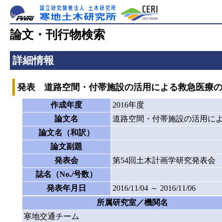
論文・刊行物検索
詳細情報
発表 道路空間・付帯施設の活用による救急医療
作成年度
2016年度
論文名
道路空間・付帯施設の活用に
論文名（和訳）
論文副題
発表会
第54回土木計画学研究発表会
誌名（No./号数）
発表年月日
2016/11/04 ～ 2016/11/06
所属研究室／機関名
寒地交通チーム